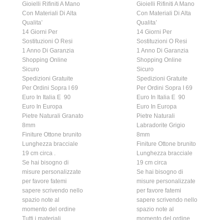
Gioielli Rifiniti A Mano
Gioielli Rifiniti A Mano
Con Materiali Di Alta
Con Materiali Di Alta
Qualita’
Qualita’
14 Giorni Per
14 Giorni Per
Sostituzioni O Resi
Sostituzioni O Resi
1 Anno Di Garanzia
1 Anno Di Garanzia
Shopping Online
Shopping Online
Sicuro
Sicuro
Spedizioni Gratuite
Spedizioni Gratuite
Per Ordini Sopra I 69
Per Ordini Sopra I 69
Euro In Italia E 90
Euro In Italia E 90
Euro In Europa
Euro In Europa
Pietre Naturali Granato
Pietre Naturali
8mm
Labradorite Grigio
Finiture Ottone brunito
8mm
Lunghezza bracciale
Finiture Ottone brunito
19 cm circa .
Lunghezza bracciale
Se hai bisogno di
19 cm circa
misure personalizzate
Se hai bisogno di
per favore fatemi
misure personalizzate
sapere scrivendo nello
per favore fatemi
spazio note al
sapere scrivendo nello
momento del ordine
spazio note al
Tutti i materiali
momento del ordine