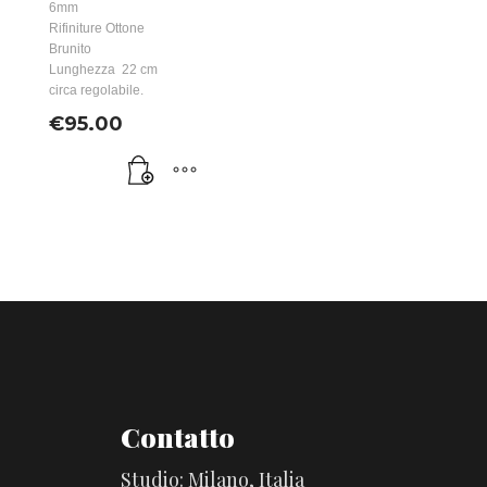
6mm
Rifiniture Ottone
Brunito
Lunghezza 22 cm
circa regolabile.
€
95.00
Contatto
Studio: Milano, Italia