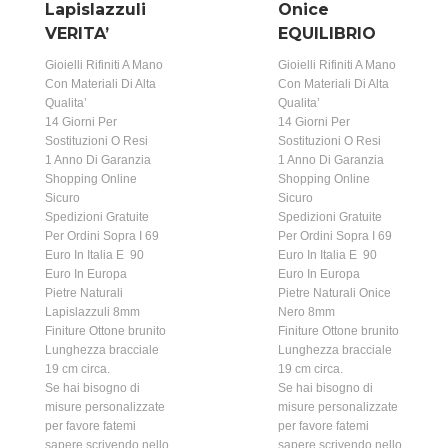
Lapislazzuli
Onice
VERITA’
EQUILIBRIO
Gioielli Rifiniti A Mano
Gioielli Rifiniti A Mano
Con Materiali Di Alta
Con Materiali Di Alta
Qualita’
Qualita’
14 Giorni Per
14 Giorni Per
Sostituzioni O Resi
Sostituzioni O Resi
1 Anno Di Garanzia
1 Anno Di Garanzia
Shopping Online
Shopping Online
Sicuro
Sicuro
Spedizioni Gratuite
Spedizioni Gratuite
Per Ordini Sopra I 69
Per Ordini Sopra I 69
Euro In Italia E 90
Euro In Italia E 90
Euro In Europa
Euro In Europa
Pietre Naturali
Pietre Naturali Onice
Lapislazzuli 8mm
Nero 8mm
Finiture Ottone brunito
Finiture Ottone brunito
Lunghezza bracciale
Lunghezza bracciale
19 cm circa.
19 cm circa.
Se hai bisogno di
Se hai bisogno di
misure personalizzate
misure personalizzate
per favore fatemi
per favore fatemi
sapere scrivendo nello
sapere scrivendo nello