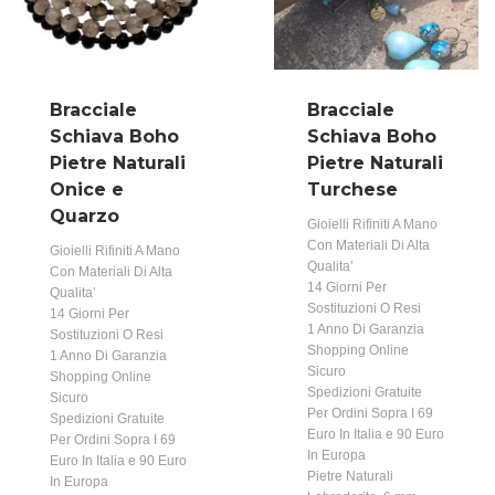
Bracciale
Bracciale
Schiava Boho
Schiava Boho
Pietre Naturali
Pietre Naturali
Onice e
Turchese
Quarzo
Gioielli Rifiniti A Mano
Con Materiali Di Alta
Gioielli Rifiniti A Mano
Qualita’
Con Materiali Di Alta
14 Giorni Per
Qualita’
Sostituzioni O Resi
14 Giorni Per
1 Anno Di Garanzia
Sostituzioni O Resi
Shopping Online
1 Anno Di Garanzia
Sicuro
Shopping Online
Spedizioni Gratuite
Sicuro
Per Ordini Sopra I 69
Spedizioni Gratuite
Euro In Italia e 90 Euro
Per Ordini Sopra I 69
In Europa
Euro In Italia e 90 Euro
Pietre Naturali
In Europa