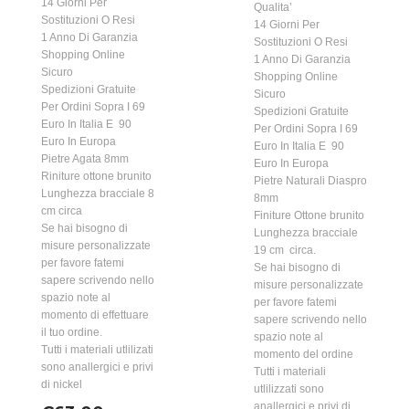
14 Giorni Per
Qualita’
Sostituzioni O Resi
14 Giorni Per
1 Anno Di Garanzia
Sostituzioni O Resi
Shopping Online
1 Anno Di Garanzia
Sicuro
Shopping Online
Spedizioni Gratuite
Sicuro
Per Ordini Sopra I 69
Spedizioni Gratuite
Euro In Italia E 90
Per Ordini Sopra I 69
Euro In Europa
Euro In Italia E 90
Pietre Agata 8mm
Euro In Europa
Riniture ottone brunito
Pietre Naturali Diaspro
Lunghezza bracciale 8
8mm
cm circa
Finiture Ottone brunito
Se hai bisogno di
Lunghezza bracciale
misure personalizzate
19 cm circa.
per favore fatemi
Se hai bisogno di
sapere scrivendo nello
misure personalizzate
spazio note al
per favore fatemi
momento di effettuare
sapere scrivendo nello
il tuo ordine.
spazio note al
Tutti i materiali utlilizati
momento del ordine
sono anallergici e privi
Tutti i materiali
di nickel
utlilizzati sono
anallergici e privi di