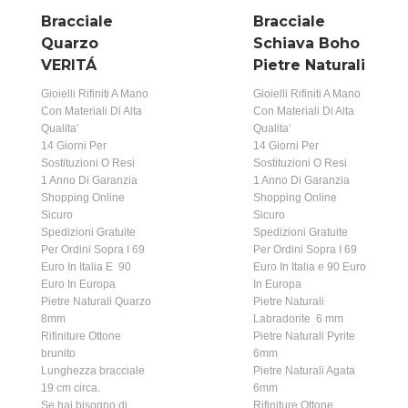
Bracciale
Bracciale
Quarzo
Schiava Boho
VERITÁ
Pietre Naturali
Gioielli Rifiniti A Mano
Gioielli Rifiniti A Mano
Con Materiali Di Alta
Con Materiali Di Alta
Qualita’
Qualita’
14 Giorni Per
14 Giorni Per
Sostituzioni O Resi
Sostituzioni O Resi
1 Anno Di Garanzia
1 Anno Di Garanzia
Shopping Online
Shopping Online
Sicuro
Sicuro
Spedizioni Gratuite
Spedizioni Gratuite
Per Ordini Sopra I 69
Per Ordini Sopra I 69
Euro In Italia E 90
Euro In Italia e 90 Euro
Euro In Europa
In Europa
Pietre Naturali Quarzo
Pietre Naturali
8mm
Labradorite 6 mm
Rifiniture Ottone
Pietre Naturali Pyrite
brunito
6mm
Lunghezza bracciale
Pietre Naturali Agata
19 cm circa.
6mm
Se hai bisogno di
Rifiniture Ottone