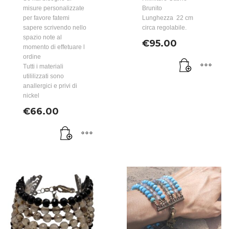
misure personalizzate
Brunito
per favore fatemi
Lunghezza 22 cm
sapere scrivendo nello
circa regolabile.
spazio note al
€
95.00
momento di effetuare l
ordine
Tutti i materiali
utililizzati sono
anallergici e privi di
nickel
€
66.00