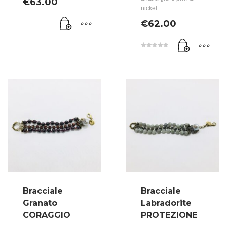
€
63.00
nickel
€
62.00
Valutato
5.00
su 5
Bracciale
Bracciale
Granato
Labradorite
CORAGGIO
PROTEZIONE