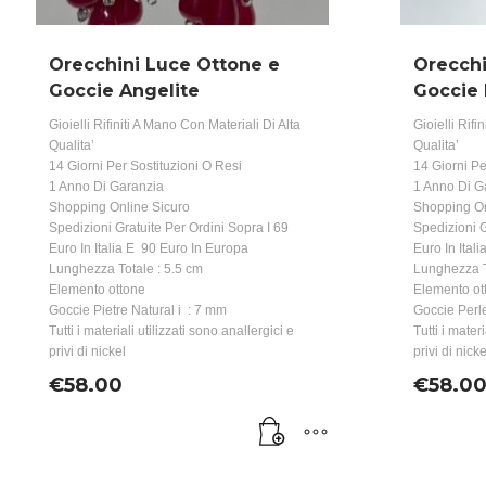
Orecchini Luce Ottone e
Orecchi
Goccie Angelite
Goccie 
Gioielli Rifiniti A Mano Con Materiali Di Alta
Gioielli Rifi
Qualita’
Qualita’
14 Giorni Per Sostituzioni O Resi
14 Giorni Pe
1 Anno Di Garanzia
1 Anno Di G
Shopping Online Sicuro
Shopping On
Spedizioni Gratuite Per Ordini Sopra I 69
Spedizioni G
Euro In Italia E 90 Euro In Europa
Euro In Ital
Lunghezza Totale : 5.5 cm
Lunghezza T
Elemento ottone
Elemento ot
Goccie Pietre Natural i : 7 mm
Goccie Perl
Tutti i materiali utilizzati sono anallergici e
Tutti i mater
privi di nickel
privi di nicke
€
58.00
€
58.0