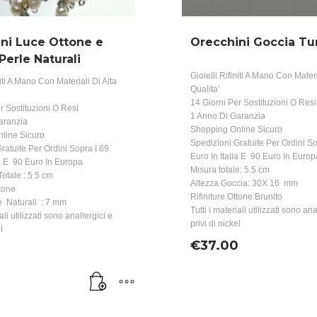
ni Luce Ottone e
Orecchini Goccia Tu
Perle Naturali
Gioielli Rifiniti A Mano Con Materi
niti A Mano Con Materiali Di Alta
Qualita’
14 Giorni Per Sostituzioni O Resi
r Sostituzioni O Resi
1 Anno Di Garanzia
aranzia
Shopping Online Sicuro
line Sicuro
Spedizioni Gratuite Per Ordini So
ratuite Per Ordini Sopra I 69
Euro In Italia E 90 Euro In Europ
ia E 90 Euro In Europa
Misura totale: 5.5 cm
otale : 5.5 cm
Altezza Goccia: 30X 16 mm
tone
Rifiniture Ottone Brunito
e Naturali : 7 mm
Tutti i materiali utilizzati sono ana
iali utilizzati sono anallergici e
privi di nickel
l
€
37.00
0