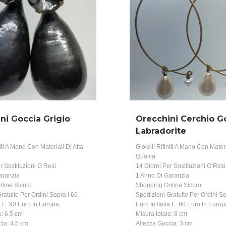
ni Goccia Grigio
Orecchini Cerchio G
Labradorite
niti A Mano Con Materiali Di Alta
Gioielli Rifiniti A Mano Con Materi
Qualita’
r Sostituzioni O Resi
14 Giorni Per Sostituzioni O Resi
aranzia
1 Anno Di Garanzia
line Sicuro
Shopping Online Sicuro
ratuite Per Ordini Sopra I 69
Spedizioni Gratuite Per Ordini So
ia E 90 Euro In Europa
Euro In Italia E 90 Euro In Europ
e: 6.5 cm
Misura totale: 8 cm
cia: 4.5 cm
Altezza Goccia: 3 cm