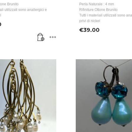
ttone Brunito
Perla Naturale : 4 mm
iali utilizzati sono anallergici e
Rifiniture Ottone Brunito
l
Tutti i materiali utilizzati sono ana
privi di nickel
0
€
39.00