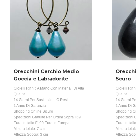
Orecchini Cerchio Medio
Orecchi
Goccia e Labradorite
Scuro
Gioielli Rifiniti A Mano Con Materiali Di Alta
Gioielli Rifi
Qualita’
Qualita’
14 Giorni Per Sostituzioni O Resi
14 Giorni Pe
1 Anno Di Garanzia
1 Anno Di G
Shopping Online Sicuro
Shopping On
Spedizioni Gratuite Per Ordini Sopra I 69
Spedizioni G
Euro In Italia E 90 Euro In Europa
Euro In Ital
Misura totale: 7 cm
Misura total
Altezza Goccia: 3 cm
Altezza Goc