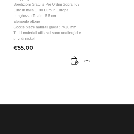
Spedizioni Gratuite Per Ordini Sopra I 69
Euro In Italia E 90 Euro In Europa
Lunghezza Totale : 5.5 cm
Elemento ottone
Goccie pietre naturali giada : 7×10 mm
Tutti i materiali utilizzati sono anallergici e
privi di nickel
€
55.00