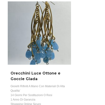
Orecchini Luce Ottone e
Goccie Giada
Gioielli Rifiniti A Mano Con Materiali Di Alta
Qualita’
14 Giorni Per Sostituzioni O Resi
1 Anno Di Garanzia
Shopping Online Sicuro