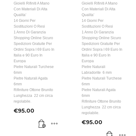
Gioielli Rifiniti A Mano
Gioielli Rifiniti A Mano
Con Materiali Di Alta
Con Materiali Di Alta
Qualita’
Qualita’
14 Giorni Per
14 Giorni Per
Sostituzioni O Resi
Sostituzioni O Resi
1 Anno Di Garanzia
1 Anno Di Garanzia
Shopping Online Sicuro
Shopping Online Sicuro
Spedizioni Gratuite Per
Spedizioni Gratuite Per
Ordini Sopra I 69 Euro In
Ordini Sopra I 69 Euro In
Italia e 90 Euro In
Italia e 90 Euro In
Europa
Europa
Pietre Naturali Turchese
Pietre Naturali
6mm
Labradorite 6 mm
Pietre Naturali Agata
Pietre Naturali Turchese
6mm
6mm
Rifiniture Ottone Brunito
Pietre Naturali Agata
Lunghezza 22 cm circa
6mm
regolabile.
Rifiniture Ottone Brunito
Lunghezza 22 cm circa
€
95.00
regolabile.
€
95.00