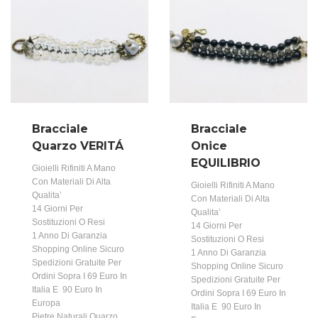
Bracciale
Bracciale
Quarzo VERITÁ
Onice
EQUILIBRIO
Gioielli Rifiniti A Mano
Con Materiali Di Alta
Gioielli Rifiniti A Mano
Qualita’
Con Materiali Di Alta
14 Giorni Per
Qualita’
Sostituzioni O Resi
14 Giorni Per
1 Anno Di Garanzia
Sostituzioni O Resi
Shopping Online Sicuro
1 Anno Di Garanzia
Spedizioni Gratuite Per
Shopping Online Sicuro
Ordini Sopra I 69 Euro In
Spedizioni Gratuite Per
Italia E 90 Euro In
Ordini Sopra I 69 Euro In
Europa
Italia E 90 Euro In
Pietre Naturali Quarzo