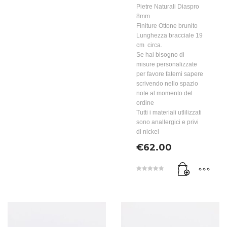
Pietre Naturali Diaspro
8mm
Finiture Ottone brunito
Lunghezza bracciale 19
cm circa.
Se hai bisogno di
misure personalizzate
per favore fatemi sapere
scrivendo nello spazio
note al momento del
ordine
Tutti i materiali utlilizzati
sono anallergici e privi
di nickel
€
62.00
Valutato
5.00
su 5