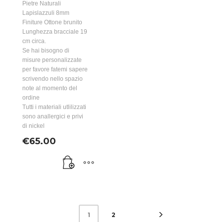
Pietre Naturali
Lapislazzuli 8mm
Finiture Ottone brunito
Lunghezza bracciale 19
cm circa.
Se hai bisogno di
misure personalizzate
per favore fatemi sapere
scrivendo nello spazio
note al momento del
ordine
Tutti i materiali utlilizzati
sono anallergici e privi
di nickel
€
65.00
2
1