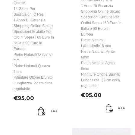
Sostituzioni O Resi
Qualita’
1 Anno Di Garanzia
14 Giorni Per
Shopping Online Sicuro
Sostituzioni O Resi
Spedizioni Gratuite Per
1 Anno Di Garanzia
Ordini Sopra I 69 Euro In
Shopping Online Sicuro
Italia e 90 Euro In
Spedizioni Gratuite Per
Europa
Ordini Sopra I 69 Euro In
Pietre Naturali
Italia e 90 Euro In
Labradorite 6 mm
Europa
Pietre Naturali Pyrite
Pietre Naturali Onice 6
6mm
mm
Pietre Naturali Agata
Pietre Naturali Quarzo
6mm
6mm
Rifiniture Ottone Brunito
Rifiniture Ottone Brunito
Lunghezza 22 cm circa
Lunghezza 22 cm circa
regolabile.
regolabile.
€
95.00
€
95.00