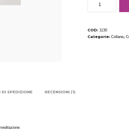
Collana
Avventurina
FORTUNA
quantità
COD:
1130
Categorie:
,
Collane
Co
 DI SPEDIZIONE
RECENSIONI (1)
 meditazione.