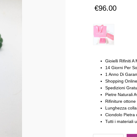
Valutato
1
5.00
su 5
€
96.00
su base
di
recensioni
Gioielli Rifiniti
14 Giorni Per So
1 Anno Di Garan
Shopping Online
Spedizioni Gratu
Pietre Naturali
Rifiniture ottone
Lunghezza colla
Ciondolo Pietra q
Tutti i materiali u