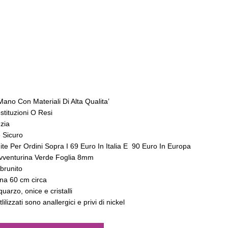
 A Mano Con Materiali Di Alta Qualita’
stituzioni O Resi
zia
 Sicuro
ite Per Ordini Sopra I 69 Euro In Italia E 90 Euro In Europa
 Avventurina Verde Foglia 8mm
 brunito
na 60 cm circa
uarzo, onice e cristalli
tlilizzati sono anallergici e privi di nickel