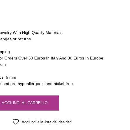
ewelry With High Quality Materials
hanges or returns
pping
or Orders Over 69 Euros In Italy And 90 Euros In Europe
5 cm
ops: 6 mm
s used are hypoallergenic and nickel-free
AGGIUNGI AL CARRELLO
Aggiungi alla lista dei desideri