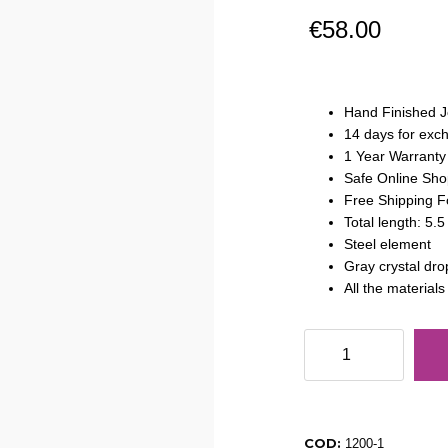
€
58.00
Hand Finished J
14 days for exc
1 Year Warranty
Safe Online Sho
Free Shipping F
Total length: 5.
Steel element
Gray crystal dr
All the material
Light
Steel
Earrings
and
Crystal
COD:
1200-1