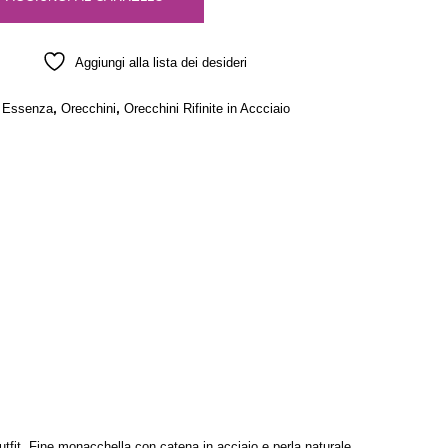
Aggiungi alla lista dei desideri
,
,
e Essenza
Orecchini
Orecchini Rifinite in Accciaio
tfit. Fine monacchella con catena in acciaio e perla naturale