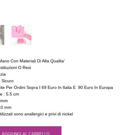
 A Mano Con Materiali Di Alta Qualita’
stituzioni O Resi
zia
 Sicuro
ite Per Ordini Sopra I 69 Euro In Italia E 90 Euro In Europa
e : 5.5 cm
 3mm
 10 mm
utilizzati sono anallergici e privi di nickel
AGGIUNGI AL CARRELLO